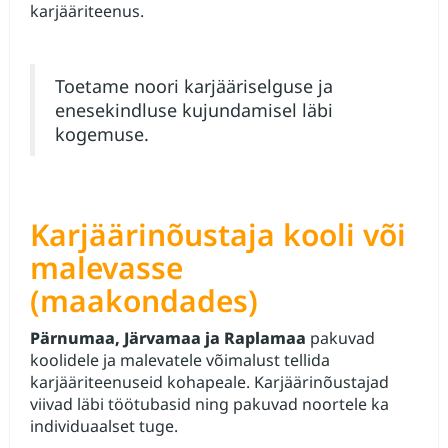
karjääriteenus.
Toetame noori karjääriselguse ja
enesekindluse kujundamisel läbi
kogemuse.
Karjäärinõustaja kooli või
malevasse
(maakondades)
Pärnumaa, Järvamaa ja Raplamaa
pakuvad
koolidele ja malevatele võimalust tellida
karjääriteenuseid kohapeale.
Karjäärinõustajad
viivad läbi töötubasid ning pakuvad noortele ka
individuaalset tuge.