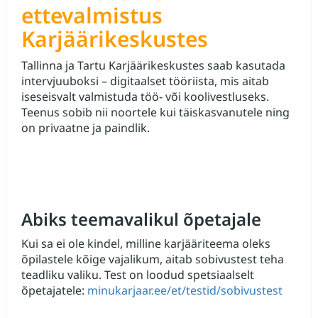
ettevalmistus
Karjäärikeskustes
Tallinna ja Tartu Karjäärikeskustes saab kasutada
intervjuuboksi – digitaalset tööriista, mis aitab
iseseisvalt valmistuda töö‑ või koolivestluseks.
Teenus sobib nii noortele kui täiskasvanutele ning
on privaatne ja paindlik.
Abiks teemavalikul õpetajale
Kui sa ei ole kindel, milline karjääriteema oleks
õpilastele kõige vajalikum, aitab sobivustest teha
teadliku valiku. Test on loodud spetsiaalselt
õpetajatele:
minukarjaar.ee/et/testid/sobivustest